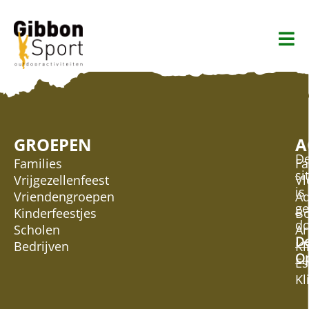
GROEPEN
A
D
Families
Fa
si
Vrijgezellenfeest
Vl
is
Vriendengroepen
Ad
g
Kinderfeestjes
Bo
do
Scholen
Ar
D
Bedrijven
Kl
Op
Es
Kl