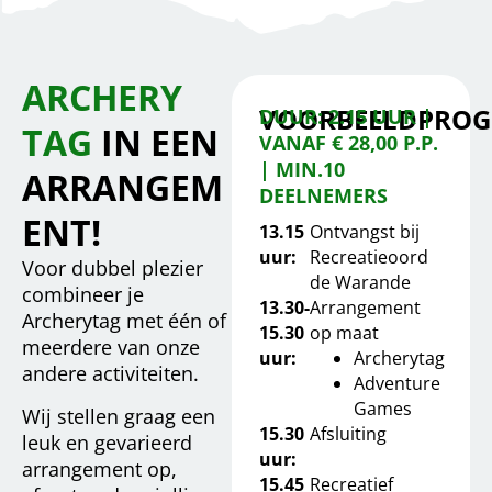
ARCHERY
VOORBEELDPRO
DUUR: 2.15 UUR |
TAG
IN EEN
VANAF € 28,00 P.P.
| MIN.10
ARRANGEM
DEELNEMERS
ENT!
13.15
Ontvangst bij
uur:
Recreatieoord
Voor dubbel plezier
de Warande
combineer je
13.30-
Arrangement
Archerytag met één of
15.30
op maat
meerdere van onze
uur:
Archerytag
andere activiteiten.
Adventure
Games
Wij stellen graag een
15.30
Afsluiting
leuk en gevarieerd
uur:
arrangement op,
15.45
Recreatief