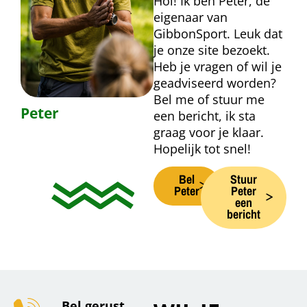
Hoi! Ik ben Peter, de
eigenaar van
GibbonSport. Leuk dat
je onze site bezoekt.
Heb je vragen of wil je
geadviseerd worden?
Bel me of stuur me
Peter
een bericht, ik sta
graag voor je klaar.
Hopelijk tot snel!
Bel
Stuur
Peter
Peter
een
bericht
Bel gerust