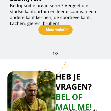
Bedrijfsuitje organiseren? Vergeet die
stadse kantoortuin en leer elkaar van een
andere kant kennen, de sportieve kant.
Lachen, gieren, brullen!
Meer weten
1
/
8
HEB JE
VRAGEN?
BEL OF
MAIL ME!