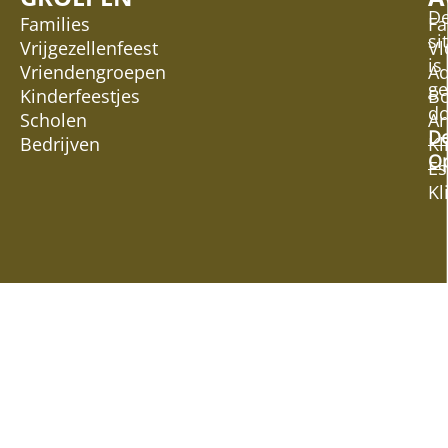
D
Families
Fa
si
Vrijgezellenfeest
Vl
is
Vriendengroepen
Ad
g
Kinderfeestjes
Bo
do
Scholen
Ar
D
Bedrijven
Kl
Op
Es
Kl