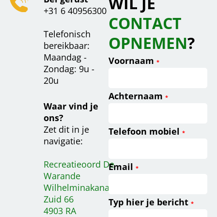
WIL JE
+31 6 40956300
CONTACT
Telefonisch
OPNEMEN
?
bereikbaar:
Maandag -
Voornaam
*
Zondag: 9u -
20u
Achternaam
*
Waar vind je
ons?
Zet dit in je
Telefoon mobiel
*
navigatie:
Recreatieoord De
Email
*
Warande
Wilhelminakanaal
Zuid 66
Typ hier je bericht
*
4903 RA