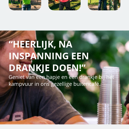
“HEERLIJK, NA
INSPANNING EEN
DRANKJE DOEN!”
Geniet van een hapje en een drankje bij het
kampvuur in ons gezellige buitencafé.