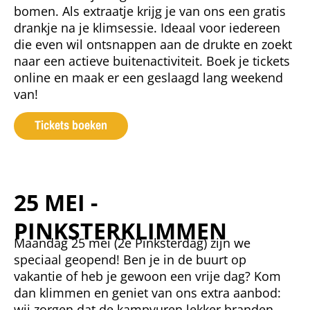
bomen. Als extraatje krijg je van ons een gratis
drankje na je klimsessie. Ideaal voor iedereen
die even wil ontsnappen aan de drukte en zoekt
naar een actieve buitenactiviteit. Boek je tickets
online en maak er een geslaagd lang weekend
van!
Tickets boeken
25 MEI -
PINKSTERKLIMMEN
Maandag 25 mei (2e Pinksterdag) zijn we
speciaal geopend! Ben je in de buurt op
vakantie of heb je gewoon een vrije dag? Kom
dan klimmen en geniet van ons extra aanbod:
wij zorgen dat de kampvuren lekker branden