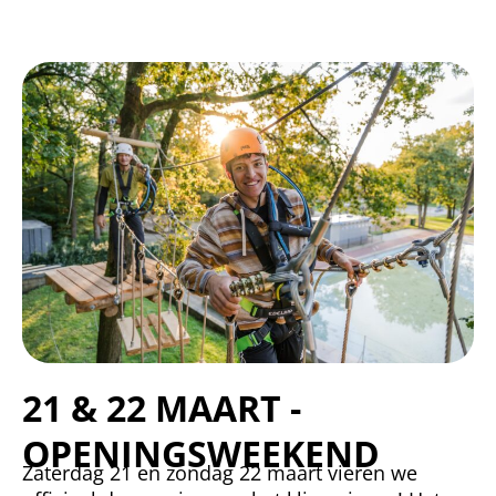
21 & 22 MAART -
OPENINGSWEEKEND
Zaterdag 21 en zondag 22 maart vieren we