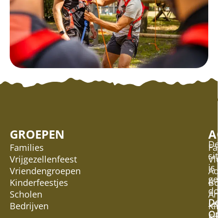
GROEPEN
A
D
Families
Fa
si
Vrijgezellenfeest
Vl
is
Vriendengroepen
Ad
g
Kinderfeestjes
Bo
do
Scholen
Ar
D
Bedrijven
Kl
Op
Es